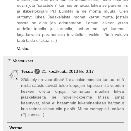
uusin jota "säästelen" kunnes on aikaa lukea se paremmin,
ja ikikestokirjani PIJ Lumikki ja ne monta muuta. Olen
yrittänyt lukea Jääskeläistä monet kerrat mutta jostain
syystä se aina jää odottamaan. Loman jälkeen yritän
uudella innolla ja tarmolla, onhan se nyt kumma...
kirjadarrasta paranemisia toivotellen, vaikkei tämä vakava
tauti taida ollakaan :-)
Vastaa
Vastaukset
Tessa
21. kesäkuuta 2013 klo 0.17
Säästely on vaarallista! Tai ainakin minusta tuntuu, että
niistä säästeltävistä tulee loppujen lopuksi niitä vuoden
kesken olleita kirjoja. Kannattaa muuten lukea
jääskeläiseltä se novellikokoelma Missä junat
kääntyvät, siinä ei hitaammin lukeminenkaan haittanut
kun tarinat olivaat niin pieniä. Mutta tsemppiä Lumikon
(?) kanssa :).
Vastaa