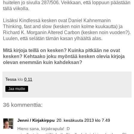
huitelen jo sivulla 287/506. Veikkaan, että loppuun päästään
tällä viikolla.
Lisäksi Kindlessä kesken ovat Daniel Kahnemanin
Thinking, fast and slow (kesken noin kolme kuukautta) ja
Richard K. Morganin Altered Carbon (kesken noin vuoden?).
Luulen, että selätän tämän kasan ylhäältä alas.
Mitä kirjoja teillä on kesken? Kuinka pitkään ne ovat
kesken? Kehtaako joku myöntää kesken olevia kirjoja
olevan enemmän kuin kahdeksan?
Tessa
klo
0.11
Jaa muille
36 kommenttia:
Jenni / Kirjakirppu
20. kesäkuuta 2013 klo 7.49
Hieno sana, kirjakrapula! :D