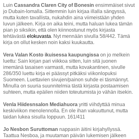
Luin
Cassandra Claren City of Bonesin
ensimmäiset sivut
jo Dubain-lomalla. Sittemmin luin kirjaa illalla sängyssä,
mutta kuten tavallista, nukahdin aina viimeistään yhden
luvun jälkeen. Kirja on aika teini, mutta haluan lukea tämän
pian jo siksikin, että olen kiinnostunut myös kirjasta
tehtävästä
elokuvasta
. Nyt mennään sivulla 58/442. Tämä
kirja on ollut kesken noin kaksi kuukautta.
Vera Valan Kosto ikuisessa kaupungissa
on jo melkein
luettu: Sain kirjan pari viikkoa sitten, luin sitä juonen
imemänä tasaisen varmasti, mutta kovakantinen, sivulle
286/350 luettu kirja ei päässyt pitkäksi viikonlopuksi
Suomeen. Luettavien sivujen/painon suhde ei täsmännyt.
Minulla on suuria suunnitelmia tästä kirjasta postaamisen
suhteen, mutta epäilen niiden toteutumista jo vähän itsekin.
Venla Hiidesnsalon Mediahuora
yritti viihdyttää minua
keskiviikon menolennolla. En ole ihan vakuuttunut, mutta
taidan lukea sisulla loppuun. 161/411
Jo Nesbon Suruttoman
nappasin äitini kirjahyllyssä.
Taattua Nesboa, ja muutaman päivän lukemisen jälkeen