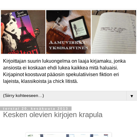
Kirjoittajan suurin lukuongelma on laaja kirjamaku, jonka
ansiosta ei koskaan ehdi lukea kaikkea mitä haluaisi.
Kirjapinot koostuvat pääosin spekulatiivisen fiktion eri
lajeista, klassikoista ja chick litistä.
▼
torstai 20. kesäkuuta 2013
Kesken olevien kirjojen krapula