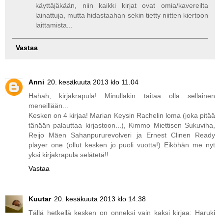
käyttäjäkään, niin kaikki kirjat ovat omia/kavereilta
lainattuja, mutta hidastaahan sekin tietty niitten kiertoon
laittamista...
Vastaa
Anni
20. kesäkuuta 2013 klo 11.04
Hahah, kirjakrapula! Minullakin taitaa olla sellainen
meneillään...
Kesken on 4 kirjaa! Marian Keysin Rachelin loma (joka pitää
tänään palauttaa kirjastoon...), Kimmo Miettisen Sukuviha,
Reijo Mäen Sahanpururevolveri ja Ernest Clinen Ready
player one (ollut kesken jo puoli vuotta!) Eiköhän me nyt
yksi kirjakrapula selätetä!!
Vastaa
Kuutar
20. kesäkuuta 2013 klo 14.38
Tällä hetkellä kesken on onneksi vain kaksi kirjaa: Haruki