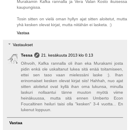
Murakamin Kafka rannalla ja Vera Valan Kosto ikuisessa
kaupungissa.
Tosin sitten on vielä oman hyllyn ajat sitten aloitetut, mutta
yhä kesken olevat kirjat, mutta niitähän ei lasketa. :)
Vastaa
Vastaukset
Tessa
21. kesäkuuta 2013 klo 0.13
Oihvoih, Kafka rannalla oli ihan eka Murakami josta
pidin enkä ole uskaltanut lukea sitä enää toitamiseen,
ettei sen taso vaan mielessäni laske :). Ihan
erinomaiset kesken olevat kirjat siis! Hahhah, nuo ajat
sitten aloitetut ovat kyllä ihan oma lukunsa, minulla
laskuri nollaantui tänne muuton myötä viime
heinäkuussa, mutta sitä ennen Umberto Econ
Foucaltinen heiluri taisi olla "kesken" 3-4 vuotta... En
lukenut loppuun.
Vastaa