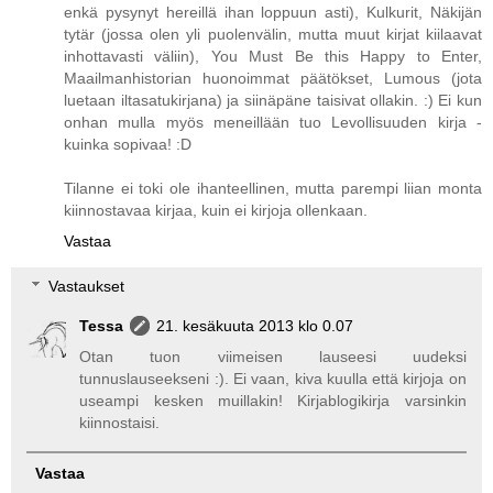
enkä pysynyt hereillä ihan loppuun asti), Kulkurit, Näkijän
tytär (jossa olen yli puolenvälin, mutta muut kirjat kiilaavat
inhottavasti väliin), You Must Be this Happy to Enter,
Maailmanhistorian huonoimmat päätökset, Lumous (jota
luetaan iltasatukirjana) ja siinäpäne taisivat ollakin. :) Ei kun
onhan mulla myös meneillään tuo Levollisuuden kirja -
kuinka sopivaa! :D
Tilanne ei toki ole ihanteellinen, mutta parempi liian monta
kiinnostavaa kirjaa, kuin ei kirjoja ollenkaan.
Vastaa
Vastaukset
Tessa
21. kesäkuuta 2013 klo 0.07
Otan tuon viimeisen lauseesi uudeksi
tunnuslauseekseni :). Ei vaan, kiva kuulla että kirjoja on
useampi kesken muillakin! Kirjablogikirja varsinkin
kiinnostaisi.
Vastaa