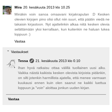
Mira
20. kesäkuuta 2013 klo 10.25
Minäkin voin sanoa omaavani kirjakrapulan :D Kesken
olevien kirjojen pino olisi ollut niin suuri, että päätin viedä ne
takaisin kirjastoon. Nyt ajattelinkin alkaa niitä kesken olevia
selättämään yksi kerrallaan, kun kuitenkin ne haluan lukea
loppuun :)
Vastaa
Vastaukset
Tessa
21. kesäkuuta 2013 klo 0.10
Ihan hyvä ratkaisu ottaa välillä tuollainen uusi alku.
Vaikka näistä kaikista kesken olevista kirjoista pidänkin,
on silti jotenkin harmillista ajatella, että menee varmaan
kuukausi ennen kuin olen saanut ne kaikki luettua
loppuun ja "voin" aloittaa jonkun uuden kirjan.
Vastaa