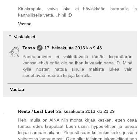
Kirjakrapula, vaiva joka ei häviäkkään buranalla ja
kannullisella vettä... hihi! ;D
Vastaa
Vastaukset
Tessa
17. heinäkuuta 2013 klo 9.43
Paneutuminen ei valitettavasti tämän kirjamäärän
kanssa ehkä enää ole se ihan kuvaavin sana :D. Minä
kyllä nostan hattua sinulle maltista lukea vain
siedettävää määrää kirjoja kerralla.
Vastaa
Reeta / Les! Lue!
25. kesäkuuta 2013 klo 21.29
Heh, mulla on AINA niin monta kirjaa kesken, etten osaa
tuntea edes krapulaa! Luen usein hyppelehtien ja useaa
kirjaa samaan aikaan. Yleensä saan kuitenkin kaikki jossain
vaiheessa loppuun asti. Olen ollut tällainen jakomielitautinen