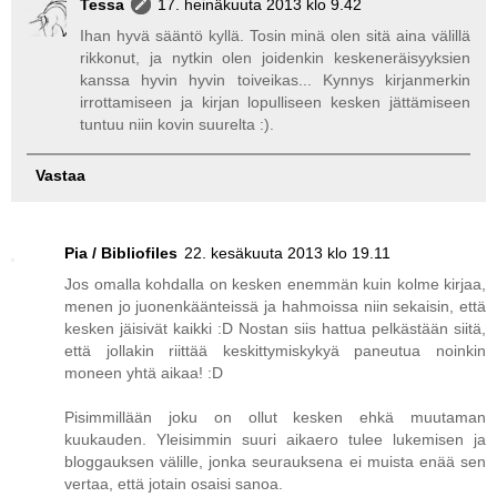
Tessa
17. heinäkuuta 2013 klo 9.42
Ihan hyvä sääntö kyllä. Tosin minä olen sitä aina välillä
rikkonut, ja nytkin olen joidenkin keskeneräisyyksien
kanssa hyvin hyvin toiveikas... Kynnys kirjanmerkin
irrottamiseen ja kirjan lopulliseen kesken jättämiseen
tuntuu niin kovin suurelta :).
Vastaa
Pia / Bibliofiles
22. kesäkuuta 2013 klo 19.11
Jos omalla kohdalla on kesken enemmän kuin kolme kirjaa,
menen jo juonenkäänteissä ja hahmoissa niin sekaisin, että
kesken jäisivät kaikki :D Nostan siis hattua pelkästään siitä,
että jollakin riittää keskittymiskykyä paneutua noinkin
moneen yhtä aikaa! :D
Pisimmillään joku on ollut kesken ehkä muutaman
kuukauden. Yleisimmin suuri aikaero tulee lukemisen ja
bloggauksen välille, jonka seurauksena ei muista enää sen
vertaa, että jotain osaisi sanoa.