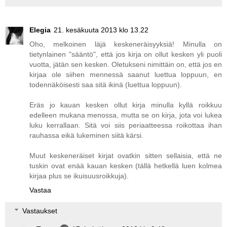
Elegia
21. kesäkuuta 2013 klo 13.22
Oho, melkoinen läjä keskeneräisyyksiä! Minulla on
tietynlainen "sääntö", että jos kirja on ollut kesken yli puoli
vuotta, jätän sen kesken. Oletukseni nimittäin on, että jos en
kirjaa ole siihen mennessä saanut luettua loppuun, en
todennäköisesti saa sitä ikinä (luettua loppuun).
Eräs jo kauan kesken ollut kirja minulla kyllä roikkuu
edelleen mukana menossa, mutta se on kirja, jota voi lukea
luku kerrallaan. Sitä voi siis periaatteessa roikottaa ihan
rauhassa eikä lukeminen siitä kärsi.
Muut keskeneräiset kirjat ovatkin sitten sellaisia, että ne
tuskin ovat enää kauan kesken (tällä hetkellä luen kolmea
kirjaa plus se ikuisuusroikkuja).
Vastaa
Vastaukset