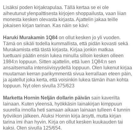
Lisäksi poden kirjakrapulaa. Tällä kertaa se ei ole
aiheutunut ylenpalttisesta kirjojen shoppailusta, vaan liian
monesta kesken olevasta kirjasta. Ajattelin jakaa teille
jokaisen kirjan tarinan. Kas näin se kävi:
Haruki Murakamin 1Q84
on ollut kesken jo yli vuoden.
Tämä on sikäli todella kummallista, että pidän kovasti sekä
Murakamista että tästä kirjasta. Kirjaa jonkin matkaa
luettuani päätin ensin lukea minulla silloin kesken olleen
1984:n loppuun. Sitten ajattelin, että luen 1Q84:n sen
ansaitsemalla intensiivisyydellä loppuun. Olen lukenut kirjaa
muutaman kerran parikymmentä sivua kerrallaan eteen päin,
ja ajatellut joka kerta, että voisinkin lukea tämän ihan kohta
loppuun. Nyt olen sivulla 375/623
Marketta Hornin Neljän dollarin päivän
sain kaverilta
lainaan. Kuten yleensä, hyökkäsin lainakirjan kimppuun
suurella innolla heti samaan aikaan lainaan tulleen 4 tunnin
työviikon jälkeen. Aluksi Hornin kirja ärsytti, mutta kirjan
tarina imi ihan hyvin. Kirja on ollut kesken kuukauden tai
kaksi.
Olen sivulla 1
25/654.