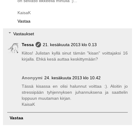
on selvästi liikkeellä minulla :)...
KaisaK
Vastaa
Vastaukset
Tessa
21. kesäkuuta 2013 klo 0.13
Kiitos! Julistan kyllä sinut tämän "kisan" voittajaksi 16
kirjalla. Ehkä kesä auttaa keskittymään?
Anonyymi
24. kesäkuuta 2013 klo 10.42
Tässä kisassa en olisi halunnut voittaa :). Aloitin jo
stressipään tyhjennyksen juhannuksena ja saattelin
loppuun muutaman kirjan.
KaisaK
Vastaa