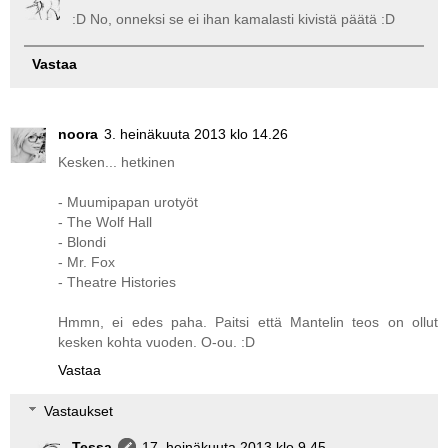
:D No, onneksi se ei ihan kamalasti kivistä päätä :D
Vastaa
noora
3. heinäkuuta 2013 klo 14.26
Kesken... hetkinen
- Muumipapan urotyöt
- The Wolf Hall
- Blondi
- Mr. Fox
- Theatre Histories
Hmmn, ei edes paha. Paitsi että Mantelin teos on ollut
kesken kohta vuoden. O-ou. :D
Vastaa
Vastaukset
Tessa
17. heinäkuuta 2013 klo 9.45