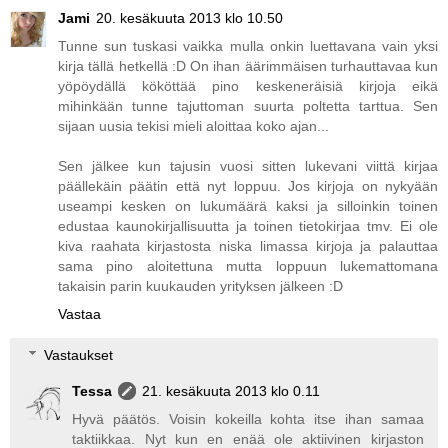
Jami
20. kesäkuuta 2013 klo 10.50
Tunne sun tuskasi vaikka mulla onkin luettavana vain yksi
kirja tällä hetkellä :D On ihan äärimmäisen turhauttavaa kun
yöpöydällä kököttää pino keskeneräisiä kirjoja eikä
mihinkään tunne tajuttoman suurta poltetta tarttua. Sen
sijaan uusia tekisi mieli aloittaa koko ajan...
Sen jälkee kun tajusin vuosi sitten lukevani viittä kirjaa
päällekäin päätin että nyt loppuu. Jos kirjoja on nykyään
useampi kesken on lukumäärä kaksi ja silloinkin toinen
edustaa kaunokirjallisuutta ja toinen tietokirjaa tmv. Ei ole
kiva raahata kirjastosta niska limassa kirjoja ja palauttaa
sama pino aloitettuna mutta loppuun lukemattomana
takaisin parin kuukauden yrityksen jälkeen :D
Vastaa
Vastaukset
Tessa
21. kesäkuuta 2013 klo 0.11
Hyvä päätös. Voisin kokeilla kohta itse ihan samaa
taktiikkaa. Nyt kun en enää ole aktiivinen kirjaston