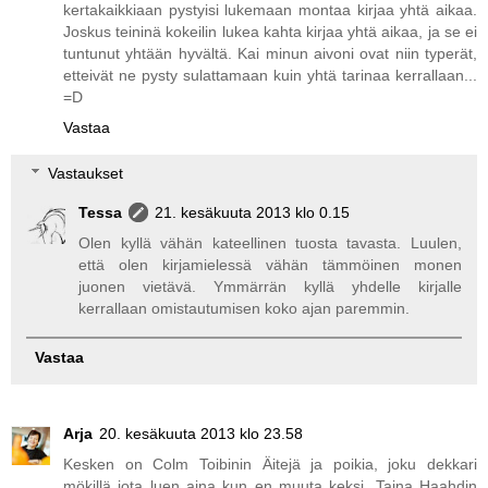
kertakaikkiaan pystyisi lukemaan montaa kirjaa yhtä aikaa.
Joskus teininä kokeilin lukea kahta kirjaa yhtä aikaa, ja se ei
tuntunut yhtään hyvältä. Kai minun aivoni ovat niin typerät,
etteivät ne pysty sulattamaan kuin yhtä tarinaa kerrallaan...
=D
Vastaa
Vastaukset
Tessa
21. kesäkuuta 2013 klo 0.15
Olen kyllä vähän kateellinen tuosta tavasta. Luulen,
että olen kirjamielessä vähän tämmöinen monen
juonen vietävä. Ymmärrän kyllä yhdelle kirjalle
kerrallaan omistautumisen koko ajan paremmin.
Vastaa
Arja
20. kesäkuuta 2013 klo 23.58
Kesken on Colm Toibinin Äitejä ja poikia, joku dekkari
mökillä jota luen aina kun en muuta keksi, Taina Haahdin