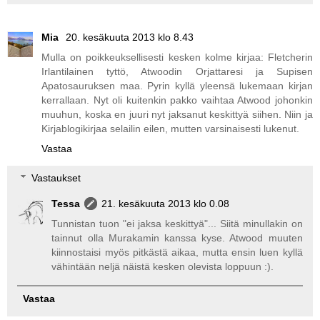
Mia
20. kesäkuuta 2013 klo 8.43
Mulla on poikkeuksellisesti kesken kolme kirjaa: Fletcherin
Irlantilainen tyttö, Atwoodin Orjattaresi ja Supisen
Apatosauruksen maa. Pyrin kyllä yleensä lukemaan kirjan
kerrallaan. Nyt oli kuitenkin pakko vaihtaa Atwood johonkin
muuhun, koska en juuri nyt jaksanut keskittyä siihen. Niin ja
Kirjablogikirjaa selailin eilen, mutten varsinaisesti lukenut.
Vastaa
Vastaukset
Tessa
21. kesäkuuta 2013 klo 0.08
Tunnistan tuon "ei jaksa keskittyä"... Siitä minullakin on
tainnut olla Murakamin kanssa kyse. Atwood muuten
kiinnostaisi myös pitkästä aikaa, mutta ensin luen kyllä
vähintään neljä näistä kesken olevista loppuun :).
Vastaa