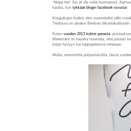
Heipä hei! Jos et ole vielä huomannut, Aamuv
kautta, kun
tykkäät blogin facebook-sivusta
!
Kirjajuttujen lisäksi olen suunnitellut tälle vuo
Tiedossa on ainakin Berliinin liikuntakulttuurin
Kuten
vuoden 2013 kolme parasta
-postauksess
Mielestäni on hauska huomata, että joistain kirj
kirjan hyvyys kai loppupeleissä mitataan.
Mutta, enemmittä pohjustuksitta, tässä vuode