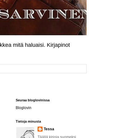
kkea mitä haluaisi. Kirjapinot
Seuraa bloglovinissa
Bloglovin
Tietoja minusta
Tessa
Täällä kirjoja suomeksi,