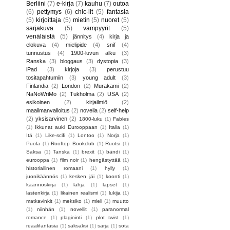
Berliini
(7)
e-kirja
(7)
kauhu
(7)
outoa
(6)
pettymys
(6)
chic-lit
(5)
fantasia
(5)
kirjoittaja
(5)
mietin
(5)
nuoret
(5)
sarjakuva
(5)
vampyyrit
(5)
venäläistä
(5)
jännitys
(4)
kirja ja
elokuva
(4)
mielipide
(4)
snif
(4)
tunnustus
(4)
1900-luvun alku
(3)
Ranska
(3)
bloggaus
(3)
dystopia
(3)
iPad
(3)
kirjoja
(3)
perustuu
tositapahtumiin
(3)
young adult
(3)
Finlandia
(2)
London
(2)
Murakami
(2)
NaNoWriMo
(2)
Tukholma
(2)
USA
(2)
esikoinen
(2)
kirjailmiö
(2)
maailmanvalloitus
(2)
novella
(2)
self-help
(2)
yksisarvinen
(2)
1800-luku
(1)
Fables
(1)
Ikkunat auki Eurooppaan
(1)
Italia
(1)
Itä
(1)
Like-scifi
(1)
Lontoo
(1)
Norja
(1)
Puola
(1)
Rooftop Bookclub
(1)
Ruotsi
(1)
Saksa
(1)
Tanska
(1)
brexit
(1)
bändi
(1)
eurooppa
(1)
film noir
(1)
hengästyttää
(1)
historiallinen romaani
(1)
hylly
(1)
juonikäännös
(1)
kesken jäi
(1)
koonti
(1)
käännöskirja
(1)
lahja
(1)
lapset
(1)
lastenkirja
(1)
likainen realismi
(1)
lukija
(1)
matkavinkit
(1)
meksiko
(1)
mieli
(1)
muutto
(1)
niinhän
(1)
novellit
(1)
paranormal
romance
(1)
plagiointi
(1)
plot twist
(1)
reaalifantasia
(1)
saksaksi
(1)
sarja
(1)
sota