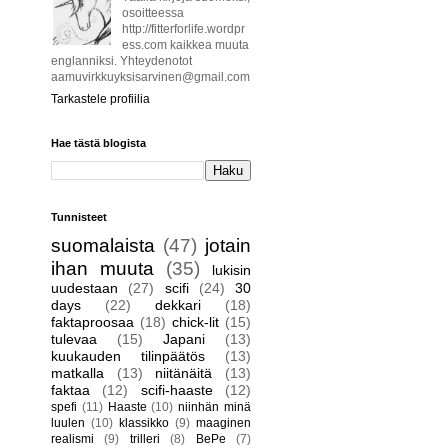
osoitteessa
http://fitterforlife.wordpr
ess.com kaikkea muuta
englanniksi. Yhteydenotot
aamuvirkkuyksisarvinen@gmail.com
Tarkastele profiilia
Hae tästä blogista
Tunnisteet
suomalaista
(47)
jotain
ihan muuta
(35)
lukisin
uudestaan
(27)
scifi
(24)
30
days
(22)
dekkari
(18)
faktaproosaa
(18)
chick-lit
(15)
tulevaa
(15)
Japani
(13)
kuukauden tilinpäätös
(13)
matkalla
(13)
niitänäitä
(13)
faktaa
(12)
scifi-haaste
(12)
spefi
(11)
Haaste
(10)
niinhän minä
luulen
(10)
klassikko
(9)
maaginen
realismi
(9)
trilleri
(8)
BePe
(7)