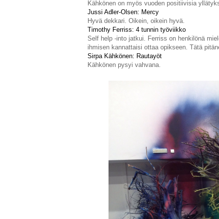
Kähkönen on myös vuoden positiivisia yllätyksiä
Jussi Adler-Olsen: Mercy
Hyvä dekkari. Oikein, oikein hyvä.
Timothy Ferr
iss: 4 tunnin
työviikko
Self help -into jatkui. Ferriss on henkilönä mie
ihmisen kannattaisi ottaa opikseen. Tätä pitän
Si
rpa Kähkönen: Rautayöt
Kähkönen pysyi vahvana.