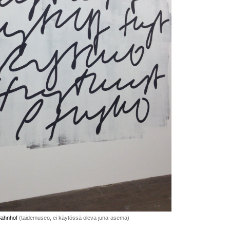
ahnhof
(taidemuseo, ei käytössä oleva juna-asema)