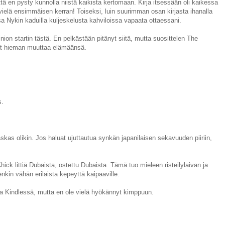
ttä en pysty kunnolla niistä kaikista kertomaan. Kirja itsessään oli kaikessa
vielä ensimmäisen kerran! Toiseksi, luin suurimman osan kirjasta ihanalla
a Nykin kaduilla kuljeskelusta kahviloissa vapaata ottaessani.
nion startin tästä. En pelkästään pitänyt siitä, mutta suosittelen The
avat hieman muuttaa elämäänsä.
s.
askas olikin. Jos haluat ujuttautua synkän japanilaisen sekavuuden piiriin,
ick littiä Dubaista, ostettu Dubaista. Tämä tuo mieleen risteilylaivan ja
kin vähän erilaista kepeyttä kaipaaville.
aa Kindlessä, mutta en ole vielä hyökännyt kimppuun.