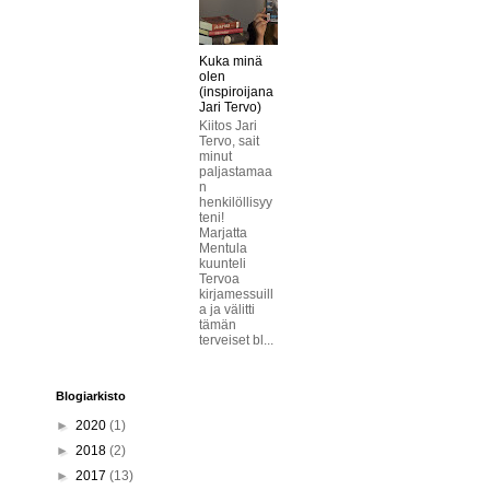
Kuka minä
olen
(inspiroijana
Jari Tervo)
Kiitos Jari
Tervo, sait
minut
paljastamaa
n
henkilöllisyy
teni!
Marjatta
Mentula
kuunteli
Tervoa
kirjamessuill
a ja välitti
tämän
terveiset bl...
Blogiarkisto
►
2020
(1)
►
2018
(2)
►
2017
(13)