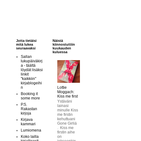
Jotta tietäisi
Näistä
mitä lukea
kiinnostuttiin
seuraavaksi
kuukauden
kuluessa
Sallan
lukupäiväkirj
a - täältä
löydät lisäksi
linkit
"kaikkiin"
kirjablogeihi
Lottie
n
Moggach:
Booking it
Kiss me first
some more
Ystäväni
P.S.
lainasi
Rakastan
minulle Kiss
kirjoja
me firstin
kehuttuani
Kirjava
Gone Girliä
kammari
. Kiss me
Lumiomena
firstin aihe
on
Koko lailla