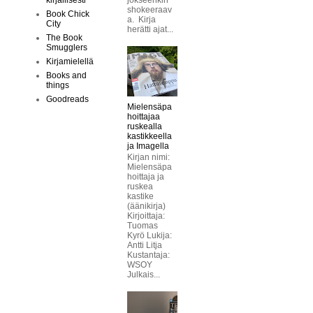
jokseenkin
kirjallisesti
shokeeraav
Book Chick
a. Kirja
City
herätti ajat...
The Book
Smugglers
Kirjamielellä
Books and
things
Goodreads
Mielensäpa
hoittajaa
ruskealla
kastikkeella
ja Imagella
Kirjan nimi:
Mielensäpa
hoittaja ja
ruskea
kastike
(äänikirja)
Kirjoittaja:
Tuomas
Kyrö Lukija:
Antti Litja
Kustantaja:
WSOY
Julkais...