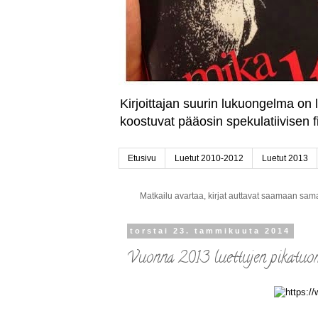
Kirjoittajan suurin lukuongelma on 
koostuvat pääosin spekulatiivisen fikt
Etusivu
Luetut 2010-2012
Luetut 2013
Matkailu avartaa, kirjat auttavat saamaan sa
torstai 23. tammikuuta 2014
Vuonna 2013 luettujen pikatuo