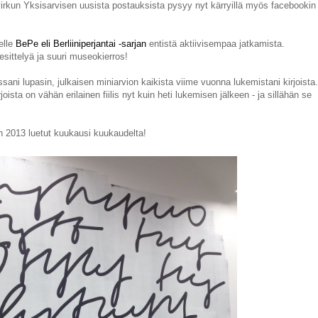
irkun Yksisarvisen uusista postauksista pysyy nyt kärryillä myös facebookin
delle
BePe eli Berliiniperjantai -sarjan
entistä aktiivisempaa jatkamista.
 esittelyä ja suuri museokierros!
ani lupasin, julkaisen miniarvion kaikista viime vuonna lukemistani kirjoista.
oista on vähän erilainen fiilis nyt kuin heti lukemisen jälkeen - ja sillähän se
n 2013 luetut kuukausi kuukaudelta!