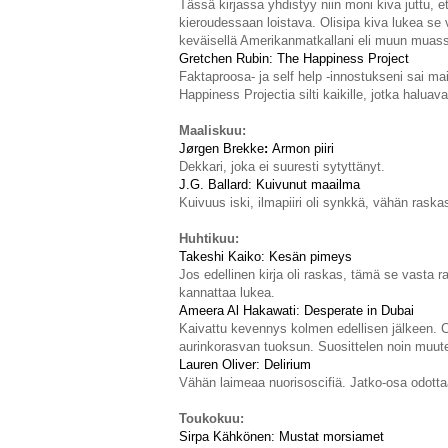
Tässä kirjassa yhdistyy niin moni kiva juttu, e
kieroudessaan loistava. Olisipa kiva lukea se 
keväisellä Amerikanmatkallani eli muun muass
Gretchen Rubin: The Happiness Project
Faktaproosa- ja self help -innostukseni sai mai
Happiness Projectia silti kaikille, jotka halu
Maaliskuu
:
Jørgen Brekke
:
Armon piiri
Dekkari, joka ei suuresti sytyttänyt.
J.G. Ballard: Kuivunut maailma
Kuivuus iski, ilmapiiri oli synkkä, vähän raska
Huhtikuu:
Takeshi Kaik
o
: Kesän pime
ys
Jos edellinen kirja oli raskas, tämä se vasta r
kannattaa lukea.
Ameera Al Hakawati: Desp
erate in Dubai
Kaivattu kevennys kolmen edellisen jälkeen. Ch
aurinkorasvan tuoksun. Suosittelen noin muuten
Lauren Oliver: Delirium
Vähän laimeaa nuorisoscifiä. Jatko-osa odott
Tou
ko
kuu:
Sirpa Kähkönen: Mustat morsiamet