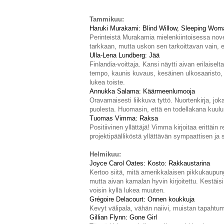
Tammikuu
:
Haruki Murakami
: Blin
d Willow, Sleep
ing Wom
Perinteistä Murakamia mielenkiintoisessa nov
tarkkaan, mutta uskon sen tarkoittavan vain, et
Ulla
-Lena Lundberg: Jää
Finlandia-voittaja. Kansi näytti aivan erilais
tempo, kaunis kuvaus, kesäinen ulkosaaristo, y
lukea toiste.
Annukka Sal
ama: Käärmeenlumooja
Oravamaisesti liikkuva tyttö. Nuortenkirja, jo
puolesta. Huomasin, että en todellakana kuu
Tuomas Vimma: Raksa
Positiivinen yllättäjä! Vimma kirjoitaa erittä
projektipäälliköstä yllättävän sympaattisen j
Helmikuu:
Jo
yce
Carol Oates: Kosto: Rakkaustarina
Kertoo siitä, mitä amerikkalaisen pikkukaupung
mutta aivan kamalan hyvin kirjoitettu. Kestäis
voisin kyllä lukea muuten.
Gr
égoire De
lacourt: Onnen kou
kkuja
Kevyt välipala, vähän naiivi, muistan tapahtum
Gillian
Fl
ynn
: Gone Girl