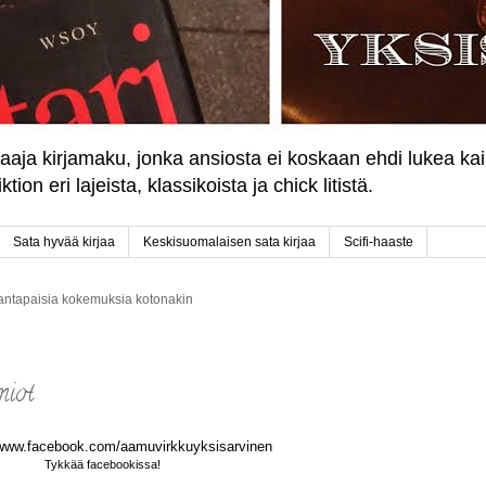
laaja kirjamaku, jonka ansiosta ei koskaan ehdi lukea kai
ion eri lajeista, klassikoista ja chick litistä.
Sata hyvää kirjaa
Keskisuomalaisen sata kirjaa
Scifi-haaste
mantapaisia kokemuksia kotonakin
miot
Tykkää facebookissa!