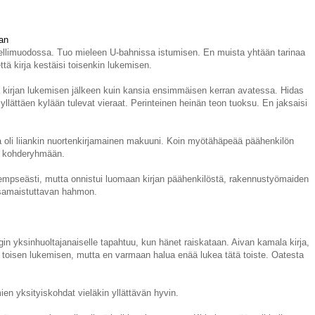
an
ellimuodossa. Tuo mieleen U-bahnissa istumisen. En muista yhtään tarinaa
tä kirja kestäisi toisenkin lukemisen.
elta kirjan lukemisen jälkeen kuin kansia ensimmäisen kerran avatessa. Hidas
llättäen kylään tulevat vieraat. Perinteinen heinän teon tuoksu. En jaksaisi
ka oli liiankin nuortenkirjamainen makuuni. Koin myötähäpeää päähenkilön
lu kohderyhmään.
in rempseästi, mutta onnistui luomaan kirjan päähenkilöstä, rakennustyömaiden
a samaistuttavan hahmon.
in yksinhuoltajanaiselle tapahtuu, kun hänet raiskataan. Aivan kamala kirja,
i toisen lukemisen, mutta en varmaan halua enää lukea tätä toiste. Oatesta
ien yksityiskohdat vieläkin yllättävän hyvin.