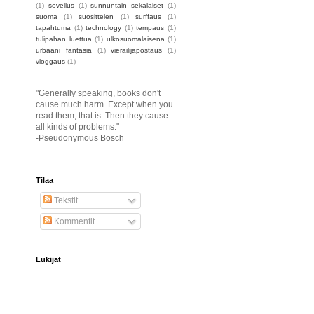
(1)
sovellus
(1)
sunnuntain sekalaiset
(1)
suoma
(1)
suosittelen
(1)
surffaus
(1)
tapahtuma
(1)
technology
(1)
tempaus
(1)
tulipahan luettua
(1)
ulkosuomalaisena
(1)
urbaani fantasia
(1)
vierailijapostaus
(1)
vloggaus
(1)
"Generally speaking, books don't
cause much harm. Except when you
read them, that is. Then they cause
all kinds of problems."
-Pseudonymous Bosch
Tilaa
Tekstit
Kommentit
Lukijat